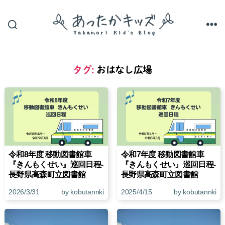
あ
っ
た
か
タグ:
おはなし広場
キ
ッ
ズ
令和8年度 移動図書館車
令和7年度 移動図書館車
『きんもくせい』巡回日程-
『きんもくせい』巡回日程-
長野県高森町立図書館
長野県高森町立図書館
2026/3/31
by kobutannki
2025/4/15
by kobutannki