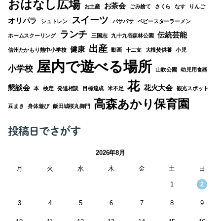
おはなし広場
お茶会
お土産
ごみ捨て
さくら
なす
りんご
スイーツ
オリパラ
シュトレン
パサパサ
ベビースターラーメン
ランチ
伝統芸能
ホームスクーリング
三国志
九十九谷森林公園
出産
健康
信州たかもり熱中小学校
動画
十二支
大根焚供養
小児
屋内で遊べる場所
小学校
山吹公園
幼児用食器
花
懇談会
花火大会
本
検定
発達相談
目標達成
米不足
観光スポット
高森あかり保育園
豆まき
身体遊び
飯田城桜丸御門
投稿日でさがす
2026年8月
月
火
水
木
金
土
日
1
2
3
4
5
6
7
8
9