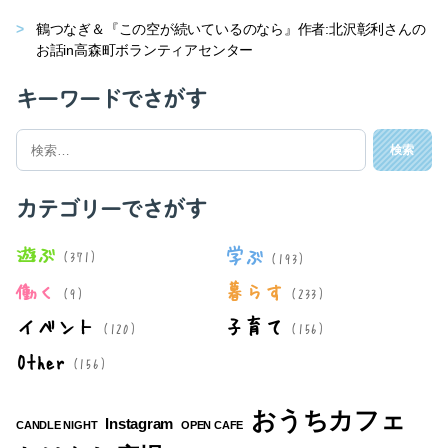
鶴つなぎ＆『この空が続いているのなら』作者:北沢彰利さんの
お話in高森町ボランティアセンター
キーワードでさがす
検
索
対
象:
カテゴリーでさがす
遊ぶ
学ぶ
(371)
(193)
働く
暮らす
(9)
(233)
イベント
子育て
(120)
(156)
Other
(156)
おうちカフェ
Instagram
CANDLE NIGHT
OPEN CAFE