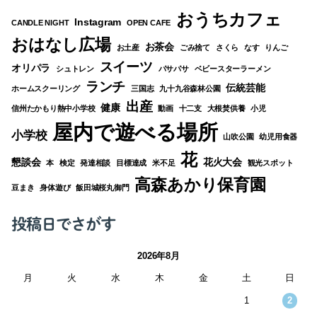
おうちカフェ
Instagram
CANDLE NIGHT
OPEN CAFE
おはなし広場
お茶会
お土産
ごみ捨て
さくら
なす
りんご
スイーツ
オリパラ
シュトレン
パサパサ
ベビースターラーメン
ランチ
伝統芸能
ホームスクーリング
三国志
九十九谷森林公園
出産
健康
信州たかもり熱中小学校
動画
十二支
大根焚供養
小児
屋内で遊べる場所
小学校
山吹公園
幼児用食器
花
懇談会
花火大会
本
検定
発達相談
目標達成
米不足
観光スポット
高森あかり保育園
豆まき
身体遊び
飯田城桜丸御門
投稿日でさがす
2026年8月
月
火
水
木
金
土
日
1
2