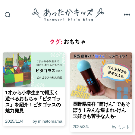
あ
っ
た
か
タグ:
おもちゃ
キ
ッ
ズ
1才から小学生まで幅広く
遊べるおもちゃ「ピタゴラ
長野県発祥 “筒けん” であそ
ス」を紹介！ピタゴラスの
ぼう！みんな集まれ ‐けん
魅力発見
玉好きも苦手な人も‐
2025/11/4
by minatomama
2025/3/4
by ミント