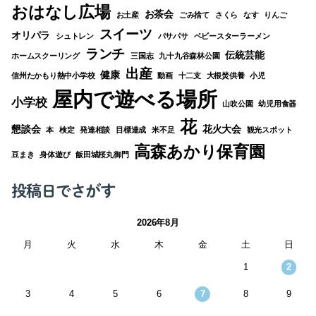
おはなし広場
お茶会
お土産
ごみ捨て
さくら
なす
りんご
スイーツ
オリパラ
シュトレン
パサパサ
ベビースターラーメン
ランチ
伝統芸能
ホームスクーリング
三国志
九十九谷森林公園
出産
健康
信州たかもり熱中小学校
動画
十二支
大根焚供養
小児
屋内で遊べる場所
小学校
山吹公園
幼児用食器
花
懇談会
花火大会
本
検定
発達相談
目標達成
米不足
観光スポット
高森あかり保育園
豆まき
身体遊び
飯田城桜丸御門
投稿日でさがす
2026年8月
月
火
水
木
金
土
日
1
2
3
4
5
6
7
8
9