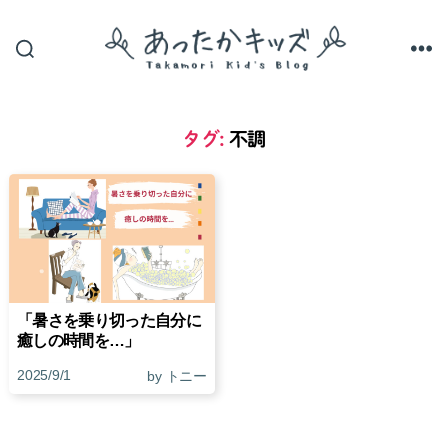
あ
っ
た
か
タグ:
不調
キ
ッ
ズ
「暑さを乗り切った自分に
癒しの時間を…」
2025/9/1
by トニー