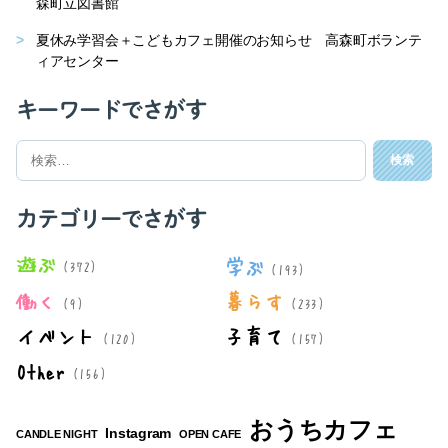
森町立図書館
夏休み学習会＋こどもカフェ開催のお知らせ 高森町ボランテ
ィアセンター
キーワードでさがす
検
索
対
象:
カテゴリーでさがす
遊ぶ
学ぶ
(372)
(193)
働く
暮らす
(9)
(233)
イベント
子育て
(120)
(157)
Other
(156)
おうちカフェ
Instagram
CANDLE NIGHT
OPEN CAFE