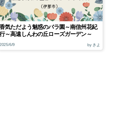
香気ただよう魅惑のバラ園～南信州花紀
行～高遠しんわの丘ローズガーデン～
2025/6/9
by きよ