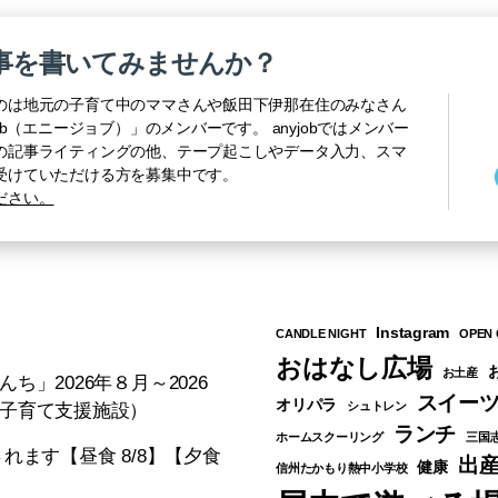
事を書いてみませんか？
のは地元の子育て中のママさんや飯田下伊那在住のみなさん
b（エニージョブ）」のメンバーです。 anyjobではメンバー
の記事ライティングの他、テープ起こしやデータ入力、スマ
受けていただける方を募集中です。
ださい。
Instagram
CANDLE NIGHT
OPEN 
おはなし広場
お土産
」2026年８月～2026
スイー
オリパラ
シュトレン
子育て支援施設）
ランチ
ホームスクーリング
三国
れます【昼食 8/8】【夕食
出
健康
信州たかもり熱中小学校