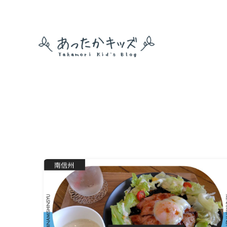
あ
っ
た
か
キ
ッ
ズ