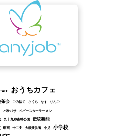
おうちカフェ
CAFE
お茶会
ごみ捨て
さくら
なす
りんご
ツ
パサパサ
ベビースターラーメン
伝統芸能
志
九十九谷森林公園
産
小学校
動画
十二支
大根焚供養
小児