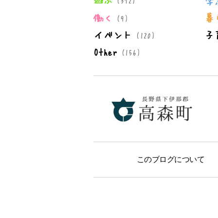
学
(372)
働く
暮
(9)
イベント
子
(120)
Other
(156)
このブログについて