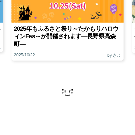
3
2025年もふるさと祭り～たかもりハロウ
ィンFes～が開催されます―長野県高森
町―
a
2025/10/22
by きよ