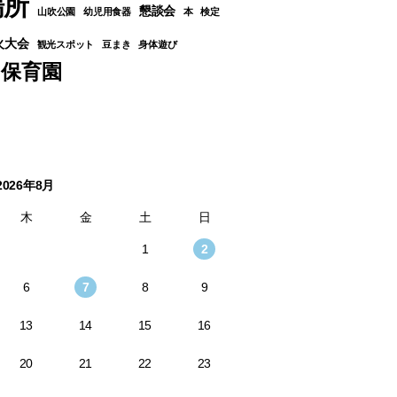
場所
懇談会
山吹公園
幼児用食器
本
検定
火大会
観光スポット
豆まき
身体遊び
り保育園
2026年8月
木
金
土
日
1
2
6
7
8
9
13
14
15
16
20
21
22
23