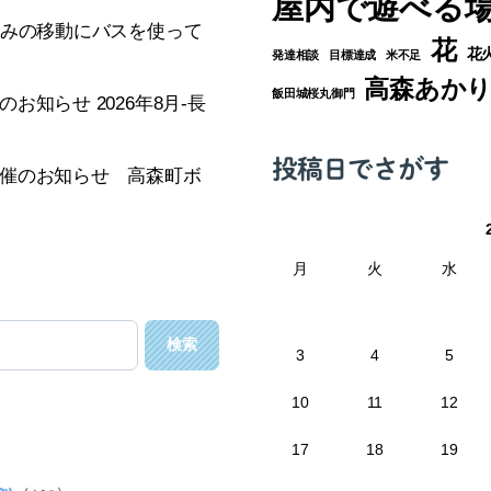
屋内で遊べる
休みの移動にバスを使って
花
花
発達相談
目標達成
米不足
高森あか
飯田城桜丸御門
知らせ 2026年8月-長
投稿日でさがす
催のお知らせ 高森町ボ
月
火
水
3
4
5
10
11
12
17
18
19