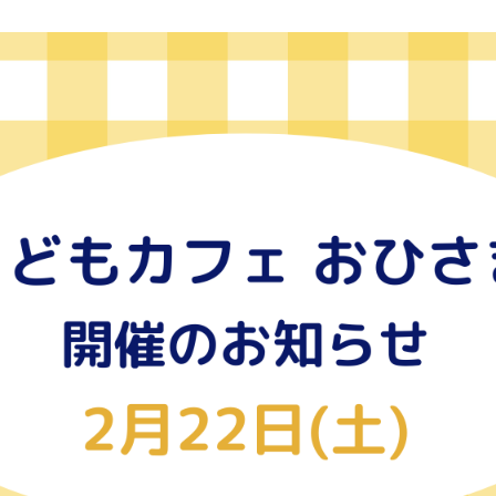
こ
稿
稿
ど
者
日
も
カ
フ
ェ
お
ひ
さ
ま
が
開
催
さ
れ
ま
す
へ
の