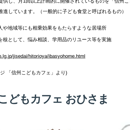
提供し、月1回以上計画的に開催されているものを「信州こ
推進しています。（一般的に子ども食堂と呼ばれるもの）
人や地域等にも相乗効果をもたらすような居場所
を核として、悩み相談、学用品のリユース等を実施
.lg.jp/jisedai/hitorioya/ibasyohome.html
ジ 「信州こどもカフェ」より)
 こどもカフェ おひさま