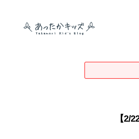
あ
っ
た
か
キ
ッ
ズ
【2/