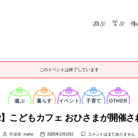
遊ぶ
学ぶ
働
このイベントは終了しています
カ
テ
ゴ
遊ぶ
暮らす
イベント
子育て
OTHER
リ
ー
22】こどもカフェ おひさまが開催
【2/22】
作成者:
maho
2025年2月10日
コメントはまだありません
投
投