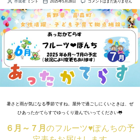
あ
作成者:
ミント
2025年5月28日
コメントはまだありません
投
投
っ
稿
稿
た
者
日
か
て
ら
す
「フ
ル
ー
ツ
♡
ぽ
ん
ち」
2025
年
6
月
暑さと雨が気になる季節ですね。屋外で過ごしにくいときは、ぜ
～
ひあったかてらすでゆっくり遊んでいってください🐸
2025
年
7
６月～７月
のフルーツ♥ぽんちの予
月
の
定表をお届けします