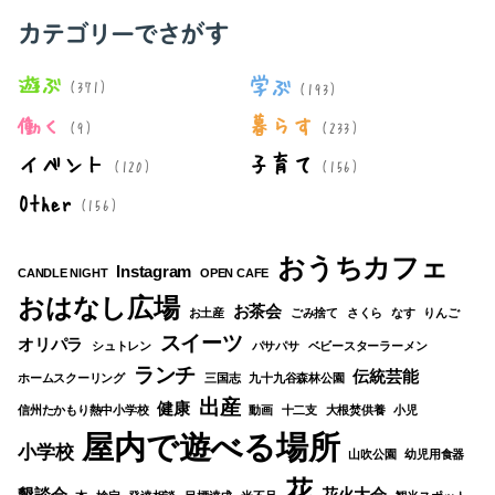
象:
カテゴリーでさがす
遊ぶ
学ぶ
(371)
(193)
働く
暮らす
(9)
(233)
イベント
子育て
(120)
(156)
Other
(156)
おうちカフェ
Instagram
CANDLE NIGHT
OPEN CAFE
おはなし広場
お茶会
お土産
ごみ捨て
さくら
なす
りんご
スイーツ
オリパラ
シュトレン
パサパサ
ベビースターラーメン
ランチ
伝統芸能
ホームスクーリング
三国志
九十九谷森林公園
出産
健康
信州たかもり熱中小学校
動画
十二支
大根焚供養
小児
屋内で遊べる場所
小学校
山吹公園
幼児用食器
花
懇談会
花火大会