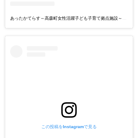
あったかてらす～高森町女性活躍子ども子育て拠点施設～(@takamori_attakaterrace)がシェアした投稿
この投稿をInstagramで見る