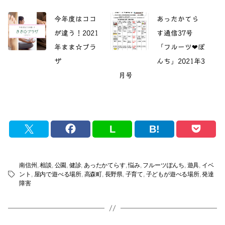
今年度はココ
あったかてら
が違う！2021
す通信37号
年まま☆プラ
「フルーツ❤ぽ
ザ
んち」2021年3
月号
L
B!
南信州
,
相談
,
公園
,
健診
,
あったかてらす
,
悩み
,
フルーツぽんち
,
遊具
,
イベ
ント
,
屋内で遊べる場所
,
高森町
,
長野県
,
子育て
,
子どもが遊べる場所
,
発達
タ
障害
グ