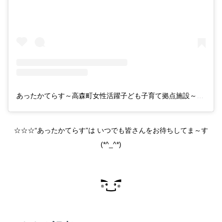
あったかてらす～高森町女性活躍子ども子育て拠点施設～(@takamori_attakaterrace)がシェアした投稿
☆☆☆“あったかてらす”は いつでも皆さんをお待ちしてま～す
(*^_^*)