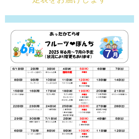
予
定
（長
野
県・
高
森
町
子
育
て
支
援
施
設）
へ
の