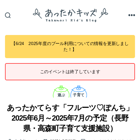
あ
っ
た
か
【6/24 2025年度のプール利用についての情報を更新しまし
キ
た！】
ッ
ズ
このイベントは終了しています
カ
テ
遊ぶ
子育て
ゴ
リ
あったかてらす「フルーツ♡ぽんち」
ー
2025年6月～2025年7月の予定（長野
県・高森町子育て支援施設）