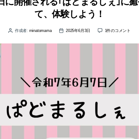
7日に開催される｢ぱどまるしぇ｣に
て、体験しよう！
令
作成者:
minatomama
2025年6月3日
1件のコメント
投
投
和
稿
稿
7
者
日
年
6
月
7
日
に
開
催
さ
れ
る
｢ぱ
ど
ま
る
し