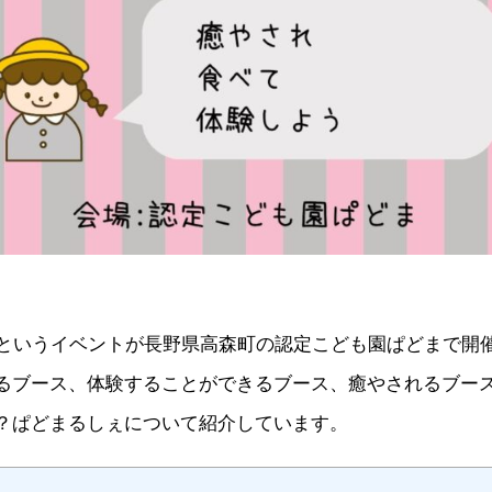
ぇ｣
に
癒
や
さ
れ、
食
べ
て、
体
験
し
よ
う！
へ
の
｣というイベントが長野県高森町の認定こども園ぱどまで開
るブース、体験することができるブース、癒やされるブー
？ぱどまるしぇについて紹介しています。