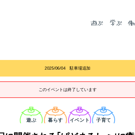
遊ぶ
学ぶ
働
2025/06/04 駐車場追加
このイベントは終了しています
カ
テ
ゴ
遊ぶ
暮らす
イベント
子育て
リ
ー