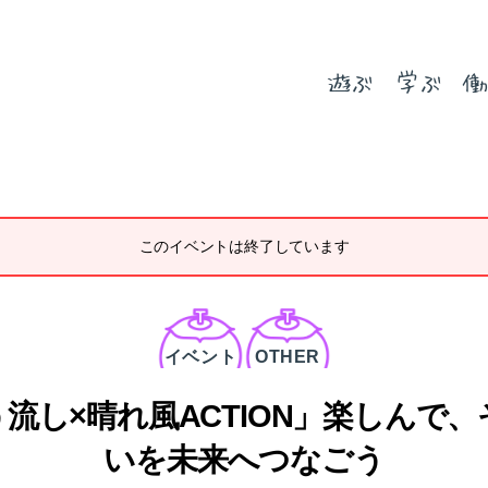
遊ぶ
学ぶ
働
このイベントは終了しています
カ
テ
ゴ
イベント
OTHER
リ
ー
流し×晴れ風ACTION」楽しんで
いを未来へつなごう