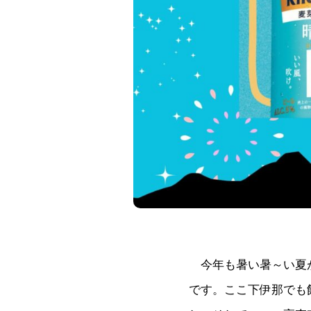
今年も暑い暑～い夏が
です。ここ下伊那でも