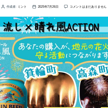
「市
作成者:
ミント
2025年7月26日
コメントはまだありません
投
投
田
稿
稿
灯
者
日
ろ
う
流
し
×
晴
れ
風
ACTION」
楽
し
ん
で、
そ
し
て
こ
の
想
い