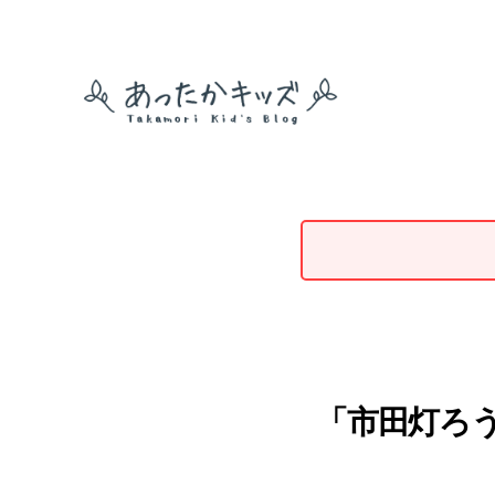
あ
っ
た
か
キ
ッ
ズ
「市田灯ろう