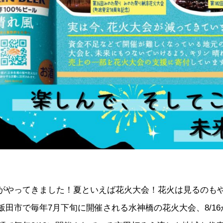
を
未
来
へ
つ
な
ご
う
へ
の
やってきました！夏といえば花火大会！花火は見るのも
飯田市で毎年7月下旬に開催される水神橋の花火大会、8/1