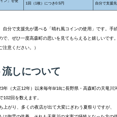
コイン」を使
1回（1枚）につき0.5円
自分で支援
自分で支援先が選べる「晴れ風コインの使用」です。手
ので、ぜひ一度高森町の思いを見てもらえると嬉しいです
ご注意ください。）
う流しについて
3年（大正12年）以来毎年8/18に長野県・高森町の天竜
で102回を数えます。
が打ち上がり、多くの夜店が出て大変にぎわう夏祭りですが、
もは御霊の供養、それも天竜川の水害で犠牲となった方の