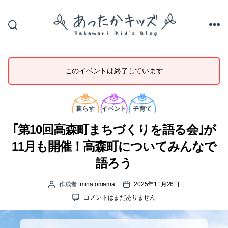
あ
っ
た
か
このイベントは終了しています
キ
ッ
ズ
カ
テ
暮らす
イベント
子育て
ゴ
リ
｢第10回高森町まちづくりを語る会｣が
ー
11月も開催！高森町についてみんなで
語ろう
作成者:
minatomama
2025年11月26日
投
投
稿
稿
｢第
コメントはまだありません
者
日
10
回
高