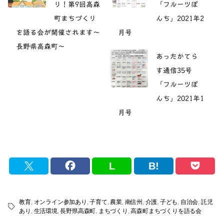
り！第9回高森
「フルーツぽ
町まちづくり
んち」2021年2
を語る会が開催されます～
月号
長野県高森町～
あったかてら
す通信35号
「フルーツぽ
んち」2021年1
月号
L
B!
教育
,
オンライン参加あり
,
子育て
,
農業
,
南信州
,
介護
,
子ども
,
自治会
,
託児
タ
あり
,
生活環境
,
長野県高森町
,
まちづくり
,
高森町まちづくりを語る会
グ