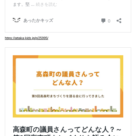
https://attaka-kids.jp/p/25995/