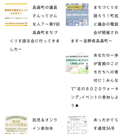
高森町の議員
まちづくりを
さんってどん
語ろう！町民
な人？～第9回
と議会の懇談
高森町まちづ
会が開催され
くりを語る会に行ってきま
ます～長野県高森町～
した～
あなたの一歩
が貧困のこど
もたちへの寄
付に！みんな
で｢足の８０２０ウォーキ
ング｣イベントに参加しよ
う★
託児＆オンラ
あったかてら
イン参加あ
す通信36号