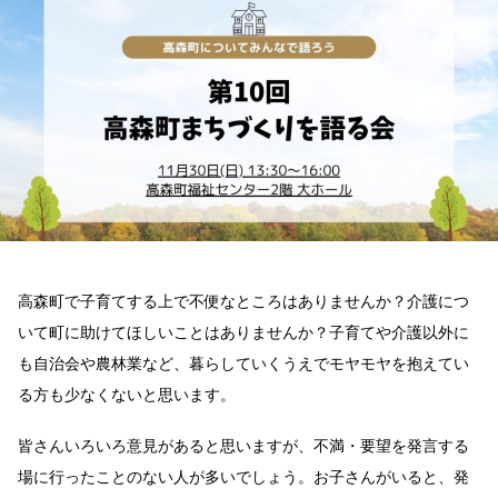
森
町
ま
ち
づ
く
り
を
語
る
会｣
が
11
月
も
高森町で子育てする上で不便なところはありませんか？介護につ
開
いて町に助けてほしいことはありませんか？子育てや介護以外に
催！
高
も自治会や農林業など、暮らしていくうえでモヤモヤを抱えてい
森
町
る方も少なくないと思います。
に
つ
皆さんいろいろ意見があると思いますが、不満・要望を発言する
い
て
場に行ったことのない人が多いでしょう。お子さんがいると、発
み