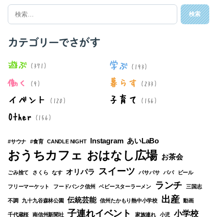
検
索
対
象:
カテゴリーでさがす
遊ぶ
学ぶ
(371)
(193)
働く
暮らす
(9)
(233)
イベント
子育て
(120)
(156)
Other
(156)
Instagram
あいLaBo
#サウナ
#食育
CANDLE NIGHT
おうちカフェ
おはなし広場
お茶会
スイーツ
オリパラ
ごみ捨て
さくら
なす
パサパサ
パパ
ビール
ランチ
フリーマーケット
フードバンク信州
ベビースターラーメン
三国志
出産
伝統芸能
不調
九十九谷森林公園
信州たかもり熱中小学校
動画
子連れイベント
小学校
千代蔵桜
南信州新聞社
家族連れ
小児