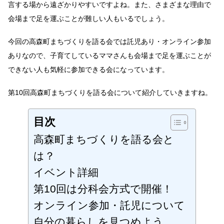
言する場から遠ざかりやすいですよね。また、さまざまな理由で
ん
な
会場まで足を運ぶことが難しい人もいるでしょう。
で
語
今回の高森町まちづくりを語る会では託児あり・オンライン参加
ろ
う
ありなので、子育てしているママさんも会場まで足を運ぶことが
へ
できない人も気軽に参加できる会になっています。
の
第10回高森町まちづくりを語る会について紹介していきますね。
目次
高森町まちづくりを語る会と
は？
イベント詳細
第10回は分科会方式で開催！
オンライン参加・託児について
自分の暮らしを見つめよう