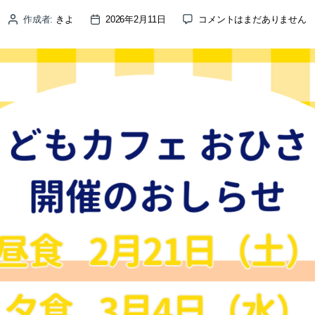
こ
作成者:
きよ
2026年2月11日
コメントはまだありません
投
投
ど
稿
稿
も
者
日
カ
フ
ェ
お
ひ
さ
ま
が
開
催
さ
れ
ま
す
【昼
食
2/21】
【夕
食
3/4】