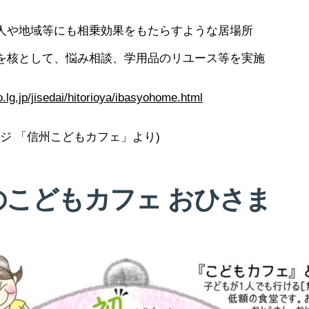
人や地域等にも相乗効果をもたらすような居場所
を核として、悩み相談、学用品のリユース等を実施
.lg.jp/jisedai/hitorioya/ibasyohome.html
ジ 「信州こどもカフェ」より)
のこどもカフェ おひさま