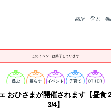
遊ぶ
学ぶ
働
このイベントは終了しています
カ
テ
ゴ
遊ぶ
暮らす
イベント
子育て
OTHER
リ
ー
 おひさまが開催されます【昼食 2
3/4】