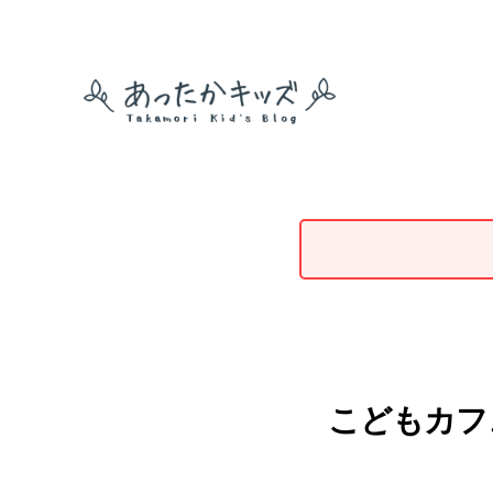
あ
っ
た
か
キ
ッ
ズ
こどもカフェ