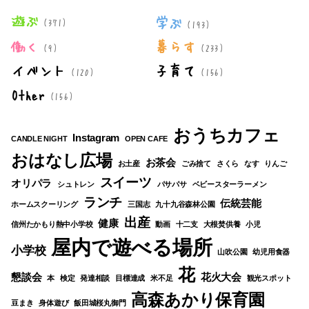
遊ぶ
学ぶ
(371)
(193)
働く
暮らす
(9)
(233)
イベント
子育て
(120)
(156)
Other
(156)
おうちカフェ
Instagram
CANDLE NIGHT
OPEN CAFE
おはなし広場
お茶会
お土産
ごみ捨て
さくら
なす
りんご
スイーツ
オリパラ
シュトレン
パサパサ
ベビースターラーメン
ランチ
伝統芸能
ホームスクーリング
三国志
九十九谷森林公園
出産
健康
信州たかもり熱中小学校
動画
十二支
大根焚供養
小児
屋内で遊べる場所
小学校
山吹公園
幼児用食器
花
懇談会
花火大会
本
検定
発達相談
目標達成
米不足
観光スポット
高森あかり保育園
豆まき
身体遊び
飯田城桜丸御門