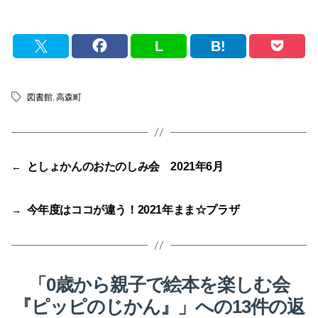
L
B!
図書館
,
高森町
タ
グ
としょかんのおたのしみ会 2021年6月
←
今年度はココが違う！2021年まま☆プラザ
→
「0歳から親子で絵本を楽しむ会
『ピッピのじかん』」への13件の返