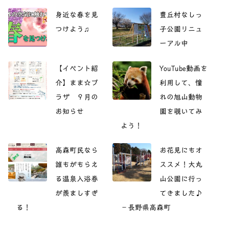
身近な春を見
豊丘村なしっ
つけよう♫
子公園リニュ
ーアル中
【イベント紹
YouTube動画を
介】まま☆プ
利用して、憧
ラザ ９月の
れの旭山動物
お知らせ
園を覗いてみ
よう！
高森町民なら
お花見にもオ
誰もがもらえ
ススメ！大丸
る温泉入浴券
山公園に行っ
が羨ましすぎ
てきました♪
る！
－長野県高森町