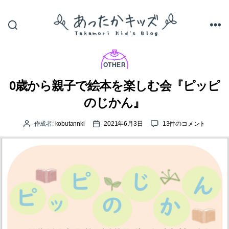
あ
っ
カ
た
テ
OTHER
か
ゴ
キ
リ
0歳から親子で絵本を楽しむ会『ピッピ
ッ
ー
ズ
のじかん』
0
作成者:
kobutannki
2021年6月3日
13件のコメント
投
投
歳
稿
稿
か
者
日
ら
親
子
で
絵
本
を
楽
し