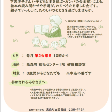
む
会
『ピ
ッ
ピ
の
じ
か
ん』
へ
の