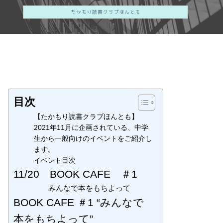
の
方
向
け-
ほ
ん
と
も
主
催
の
目次
イ
ベ
【たかもり読書クラブほんとも】
ン
2021年11月に企画されている、中学
ト
の
生から一般向けのイベントをご紹介し
お
ます。
知
イベント目次
ら
11/20 BOOK CAFE ＃1
せ-2021
年
みんなで本をもちよって
11
月
BOOK CAFE ＃1 “みんなで
へ
本をもちよって”
の