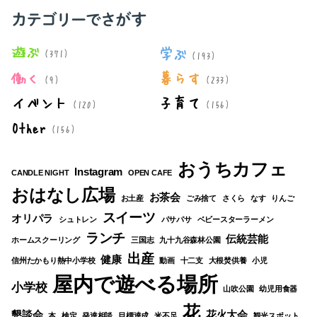
象:
カテゴリーでさがす
遊ぶ
学ぶ
(371)
(193)
働く
暮らす
(9)
(233)
イベント
子育て
(120)
(156)
Other
(156)
おうちカフェ
Instagram
CANDLE NIGHT
OPEN CAFE
おはなし広場
お茶会
お土産
ごみ捨て
さくら
なす
りんご
スイーツ
オリパラ
シュトレン
パサパサ
ベビースターラーメン
ランチ
伝統芸能
ホームスクーリング
三国志
九十九谷森林公園
出産
健康
信州たかもり熱中小学校
動画
十二支
大根焚供養
小児
屋内で遊べる場所
小学校
山吹公園
幼児用食器
花
懇談会
花火大会
本
検定
発達相談
目標達成
米不足
観光スポット