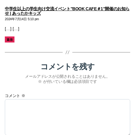
中学生以上の学生向け交流イベント”BOOK CAFE＃1”開催のお知ら
の
せ | あったかキッズ
発
2024年7月14日 5:10 pm
言:
[…] […]
返信
コメントを残す
メールアドレスが公開されることはありません。
※
が付いている欄は必須項目です
コメント
※