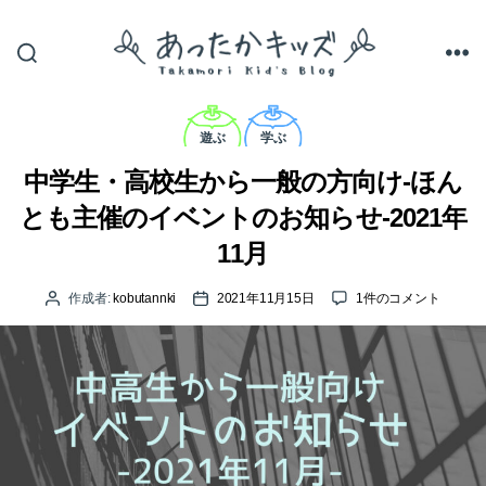
あ
っ
カ
た
テ
遊ぶ
学ぶ
か
ゴ
キ
リ
中学生・高校生から一般の方向け-ほん
ッ
ー
ズ
とも主催のイベントのお知らせ-2021年
11月
中
作成者:
kobutannki
2021年11月15日
1件のコメント
投
投
学
稿
稿
生・
者
日
高
校
生
か
ら
一
般