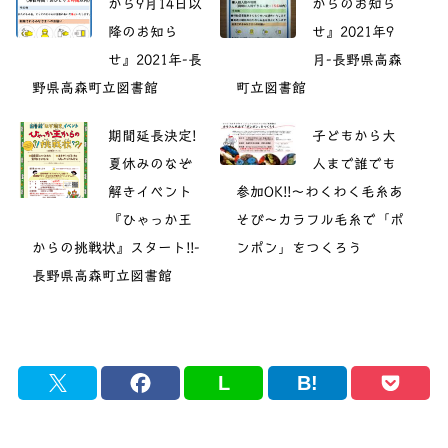
から9月14日以
からのお知ら
降のお知ら
せ』2021年9
せ』2021年-長
月-長野県高森
野県高森町立図書館
町立図書館
期間延長決定!
子どもから大
夏休みのなぞ
人まで誰でも
解きイベント
参加OK!!～わくわく毛糸あ
『ひゃっか王
そび～カラフル毛糸で「ポ
からの挑戦状』スタート!!-
ンポン」をつくろう
長野県高森町立図書館
L
B!