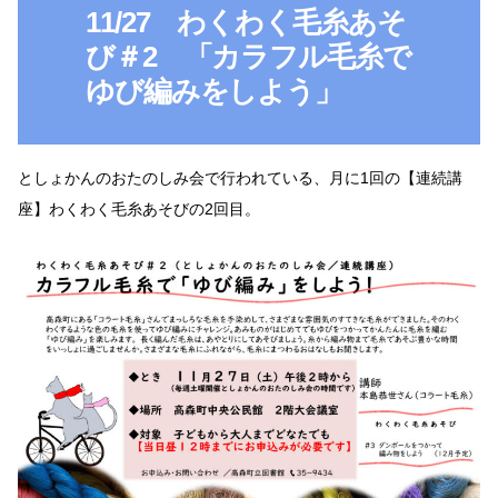
11/27 わくわく毛糸あそ
び＃2 「カラフル毛糸で
ゆび編みをしよう」
としょかんのおたのしみ会で行われている、月に1回の【連続講
座】わくわく毛糸あそびの2回目。