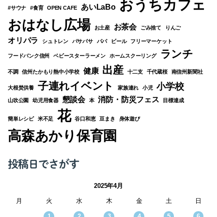
おうちカフェ
あいLaBo
#サウナ
#食育
OPEN CAFE
おはなし広場
お茶会
お土産
ごみ捨て
りんご
オリパラ
シュトレン
パサパサ
パパ
ビール
フリーマーケット
ランチ
フードバンク信州
ベビースターラーメン
ホームスクーリング
出産
健康
不調
信州たかもり熱中小学校
十二支
千代蔵桜
南信州新聞社
子連れイベント
小学校
大根焚供養
家族連れ
小児
懇談会
消防・防災フェス
山吹公園
幼児用食器
本
目標達成
花
簡単レシピ
米不足
谷口和恵
豆まき
身体遊び
高森あかり保育園
投稿日でさがす
2025年4月
月
火
水
木
金
土
日
1
2
3
4
5
6