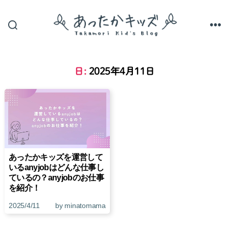
あ
っ
た
か
日:
2025年4月11日
キ
ッ
ズ
あったかキッズを運営して
いるanyjobはどんな仕事し
ているの？anyjobのお仕事
を紹介！
2025/4/11
by minatomama