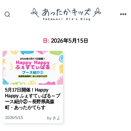
あ
っ
た
か
日:
2026年5月15日
キ
ッ
ズ
5月17日開催！Happy
Happy ふぇすてぃばる～ブ
ース紹介②～長野県高森
町・あったかてらす
2026/5/15
by きよ