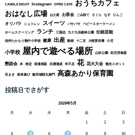
おうちカフェ
Instagram
CANDLE NIGHT
OPEN CAFE
おはなし広場
お茶会
お土産
ごみ捨て
さくら
なす
りんご
スイーツ
オリパラ
シュトレン
パサパサ
ベビースターラーメン
ランチ
伝統芸能
ホームスクーリング
三国志
九十九谷森林公園
出産
健康
信州たかもり熱中小学校
動画
十二支
大根焚供養
小児
屋内で遊べる場所
小学校
山吹公園
幼児用食器
花
懇談会
花火大会
本
検定
発達相談
目標達成
米不足
観光スポット
高森あかり保育園
豆まき
身体遊び
飯田城桜丸御門
投稿日でさがす
2026年5月
月
火
水
木
金
土
日
1
2
3
4
5
6
7
8
9
10