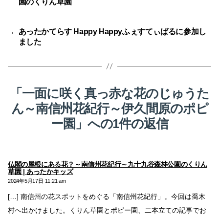
園のくりん草園
あったかてらす Happy Happyふぇすてぃばるに参加し
→
ました
「一面に咲く真っ赤な花のじゅうた
ん～南信州花紀行～伊久間原のポピ
ー園」への1件の返信
仏閣の屋根にある花？～南信州花紀行～九十九谷森林公園のくりん
の
草園 | あったかキッズ
発
2024年5月17日 11:21 am
言:
[…] 南信州の花スポットをめぐる「南信州花紀行」。今回は喬木
村へ出かけました。くりん草園とポピー園、二本立ての記事でお