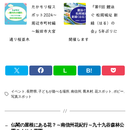
たかもり桜ス
『第9回 鯉泳
ポット2024～
ぐ 松岡城址 新
周辺市町村編
緑（はる）の
～飯田市大宮
会』5年ぶりに
通り桜並木
開催します
L
B!
イベント
,
長野県
,
子どもが遊べる場所
,
南信州
,
喬木村
,
花スポット
,
ポピー
,
タ
写真スポット
グ
仏閣の屋根にある花？～南信州花紀行～九十九谷森林公
←