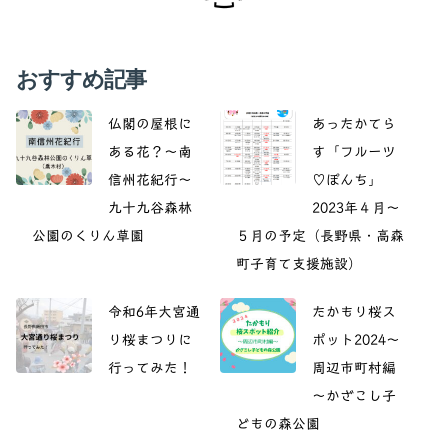
おすすめ記事
仏閣の屋根に
あったかてら
ある花？～南
す「フルーツ
信州花紀行～
♡ぽんち」
九十九谷森林
2023年４月～
公園のくりん草園
５月の予定（長野県・高森
町子育て支援施設）
令和6年大宮通
たかもり桜ス
り桜まつりに
ポット2024～
行ってみた！
周辺市町村編
～かざこし子
どもの森公園