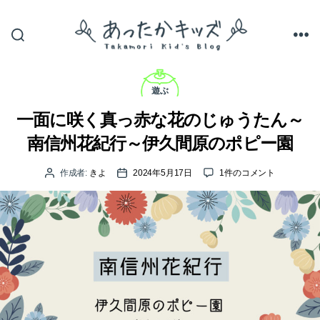
あ
っ
カ
た
テ
遊ぶ
か
ゴ
キ
リ
一面に咲く真っ赤な花のじゅうたん～
ッ
ー
ズ
南信州花紀行～伊久間原のポピー園
一
作成者:
きよ
2024年5月17日
1件のコメント
投
投
面
稿
稿
に
者
日
咲
く
真
っ
赤
な
花
の
じ