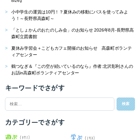
8/26】
小中学生の運賃は10円！？夏休みの移動にバスを使ってみよ
う！～長野県高森町～
「としょかんのおたのしみ会」のお知らせ 2026年8月-長野県高
森町立図書館
夏休み学習会＋こどもカフェ開催のお知らせ 高森町ボランテ
ィアセンター
鶴つなぎ＆『この空が続いているのなら』作者:北沢彰利さんの
お話in高森町ボランティアセンター
キーワードでさがす
検
索
対
象:
カテゴリーでさがす
遊ぶ
学ぶ
(371)
(193)