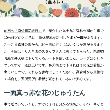
ゅ
う
た
ん
～
南
信
前回の「南信州花紀行」
でご紹介した九十九谷森林公園から車で
州
10分ほどのところに、遊休農地を活用した
ポピー園
があります。
花
紀
九十九谷森林公園からポピー園に行くにはいくつか道があります
行
～
が、今回はくりん草園のスタッフさんに教えてもらった、県道83
伊
号線で弁天橋に下りてくるルートを使いました。カーブは少しき
久
間
ついですが、道は広いです。弁天橋まで下りればその先は看板が
原
出ているので、それらを参考にしてください。高森町から直接行
の
ポ
く場合も、要所要所に看板が置かれているので安心です。
ピ
ー
園
一面真っ赤な花のじゅうたん
へ
の
車で近づいていくと、すぐにそれと分かる場所が。その一帯がと