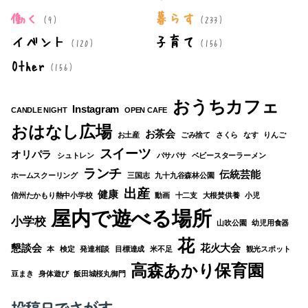
働く
暮らす
(9)
(233)
イベント
子育て
(120)
(156)
Other
(156)
おうちカフェ
Instagram
CANDLE NIGHT
OPEN CAFE
おはなし広場
お茶会
お土産
ごみ捨て
さくら
なす
りんご
スイーツ
オリパラ
シュトレン
パサパサ
ベビースターラーメン
ランチ
伝統芸能
ホームスクーリング
三国志
九十九谷森林公園
出産
健康
信州たかもり熱中小学校
動画
十二支
大根焚供養
小児
屋内で遊べる場所
小学校
山吹公園
幼児用食器
花
懇談会
花火大会
本
検定
発達相談
目標達成
米不足
観光スポット
高森あかり保育園
豆まき
身体遊び
飯田城桜丸御門