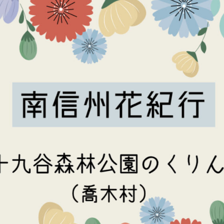
根
に
あ
る
花？
～
南
信
州
花
紀
行
～
九
十
九
谷
森
林
公
園
の
く