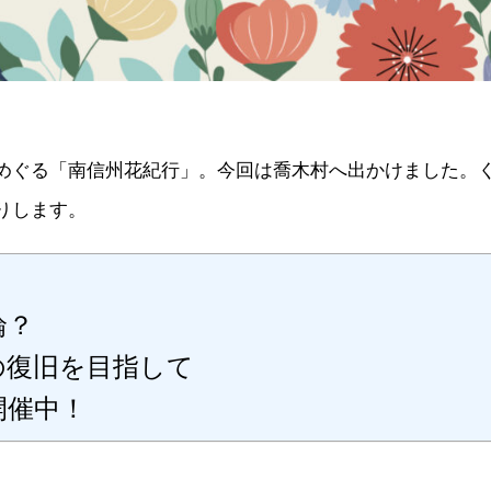
り
ん
草
園
へ
の
めぐる「南信州花紀行」。今回は喬木村へ出かけました。
りします。
輪？
の復旧を目指して
開催中！