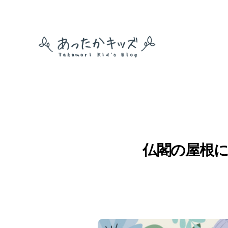
あ
っ
た
か
キ
ッ
ズ
仏閣の屋根に