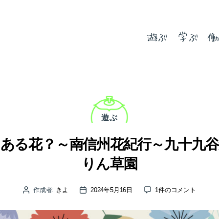
遊ぶ
学ぶ
働
カ
テ
ゴ
遊ぶ
リ
ー
ある花？～南信州花紀行～九十九
りん草園
仏
作成者:
きよ
2024年5月16日
1件のコメント
投
投
閣
稿
稿
の
者
日
屋