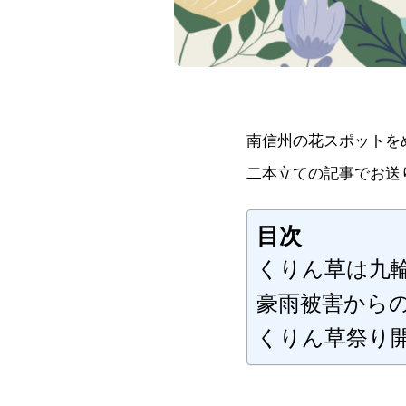
南信州の花スポットを
二本立ての記事でお送
目次
くりん草は九
豪雨被害から
くりん草祭り