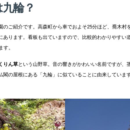
は九輪？
園のご紹介です。高森町から車でおよそ25分ほど、喬木村
にあります。看板も出ていますので、比較的わかりやすい道
ます。
くりん草
という山野草。音の響きがかわいい名前ですが、
仏閣の屋根にある「九輪」に似ていることに由来していま