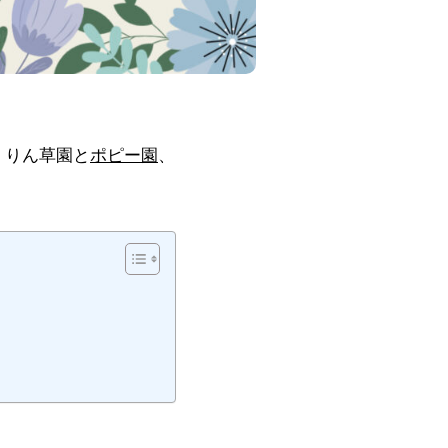
くりん草園と
ポピー園
、