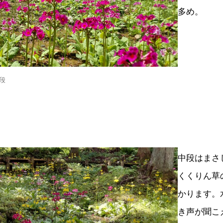
多め。
上段
中段はまさ
くくりん草
かります。
き声が聞こ