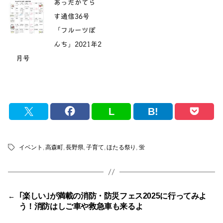
あったかてら
す通信36号
「フルーツぽ
んち」2021年2
月号
L
B!
イベント
,
高森町
,
長野県
,
子育て
,
ほたる祭り
,
蛍
タ
グ
｢楽しい｣が満載の消防・防災フェス2025に行ってみよ
←
う！消防はしご車や救急車も来るよ