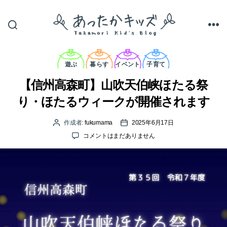
あ
っ
カ
た
テ
遊ぶ
暮らす
イベント
子育て
か
ゴ
キ
リ
【信州高森町】山吹天伯峡ほたる祭
ッ
ー
ズ
り・ほたるウィークが開催されます
作成者:
fukumama
2025年6月17日
投
投
稿
稿
【信
コメントはまだありません
者
日
州
高
森
町】
山
吹
天
伯
峡
ほ