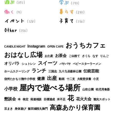
遊ぶ
学ぶ
(371)
(193)
働く
暮らす
(9)
(233)
イベント
子育て
(120)
(156)
Other
(156)
おうちカフェ
Instagram
CANDLE NIGHT
OPEN CAFE
おはなし広場
お茶会
お土産
ごみ捨て
さくら
なす
りんご
スイーツ
オリパラ
シュトレン
パサパサ
ベビースターラーメン
ランチ
伝統芸能
ホームスクーリング
三国志
九十九谷森林公園
出産
健康
信州たかもり熱中小学校
動画
十二支
大根焚供養
小児
屋内で遊べる場所
小学校
山吹公園
幼児用食器
花
懇談会
花火大会
本
検定
発達相談
目標達成
米不足
観光スポット
高森あかり保育園
豆まき
身体遊び
飯田城桜丸御門