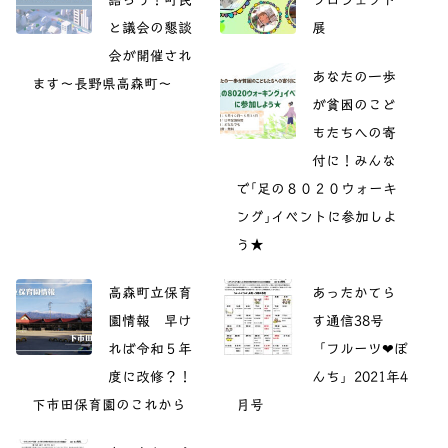
と議会の懇談
展
会が開催され
あなたの一歩
ます～長野県高森町～
が貧困のこど
もたちへの寄
付に！みんな
で｢足の８０２０ウォーキ
ング｣イベントに参加しよ
う★
高森町立保育
あったかてら
園情報 早け
す通信38号
れば令和５年
「フルーツ❤ぽ
度に改修？！
んち」2021年4
下市田保育園のこれから
月号