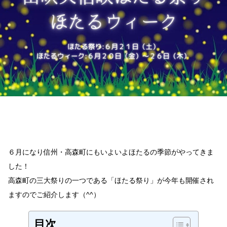
た
る
祭
り・
ほ
た
る
ウ
ィ
ー
ク
が
開
催
さ
れ
６月になり信州・高森町にもいよいよほたるの季節がやってきま
ま
す
した！
へ
高森町の三大祭りの一つである「ほたる祭り」が今年も開催され
の
ますのでご紹介します（^^）
目次