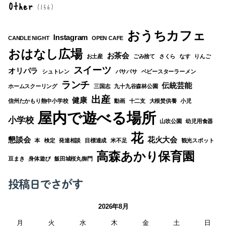
Other
(156)
おうちカフェ
Instagram
CANDLE NIGHT
OPEN CAFE
おはなし広場
お茶会
お土産
ごみ捨て
さくら
なす
りんご
スイーツ
オリパラ
シュトレン
パサパサ
ベビースターラーメン
ランチ
伝統芸能
ホームスクーリング
三国志
九十九谷森林公園
出産
健康
信州たかもり熱中小学校
動画
十二支
大根焚供養
小児
屋内で遊べる場所
小学校
山吹公園
幼児用食器
花
懇談会
花火大会
本
検定
発達相談
目標達成
米不足
観光スポット
高森あかり保育園
豆まき
身体遊び
飯田城桜丸御門
投稿日でさがす
2026年8月
月
火
水
木
金
土
日