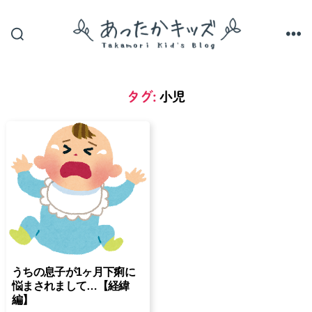
あ
っ
た
か
タグ:
小児
キ
ッ
ズ
うちの息子が1ヶ月下痢に
悩まされまして…【経緯
編】