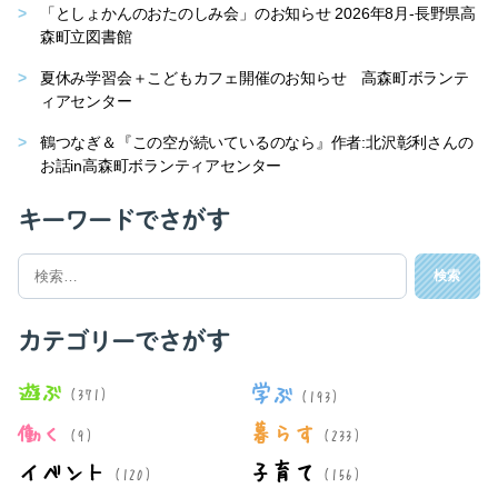
「としょかんのおたのしみ会」のお知らせ 2026年8月-長野県高
森町立図書館
夏休み学習会＋こどもカフェ開催のお知らせ 高森町ボランテ
ィアセンター
鶴つなぎ＆『この空が続いているのなら』作者:北沢彰利さんの
お話in高森町ボランティアセンター
キーワードでさがす
検
索
対
象:
カテゴリーでさがす
遊ぶ
学ぶ
(371)
(193)
働く
暮らす
(9)
(233)
イベント
子育て
(120)
(156)