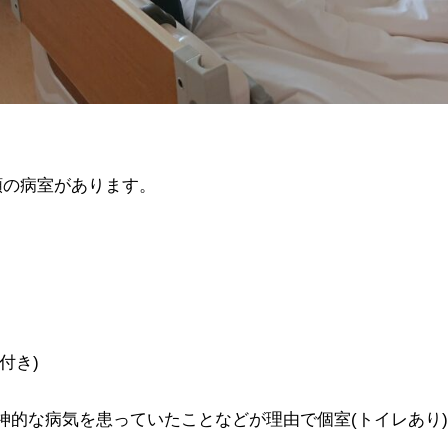
ビ
ュ
ー
へ
の
類の病室があります。
付き)
神的な病気を患っていたことなどが理由で個室(トイレあり