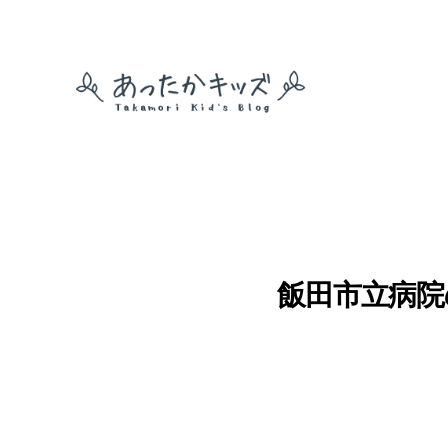
あ
っ
た
か
キ
ッ
ズ
飯田市立病院