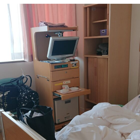
市
立
病
院
の
個
室
は
ど
ん
な
と
こ
ろ？
飯
田
市
立
病
院
の
個
室
レ