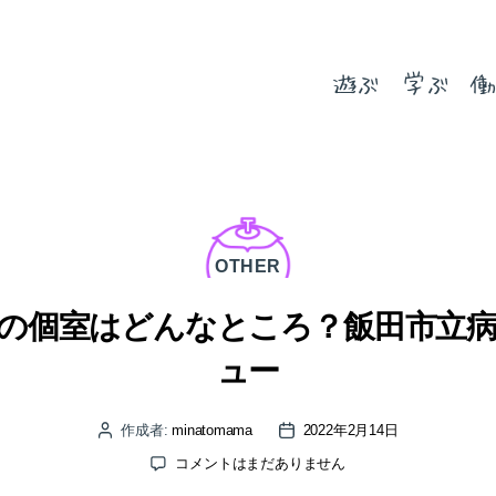
遊ぶ
学ぶ
働
カ
テ
ゴ
OTHER
リ
ー
の個室はどんなところ？飯田市立
ュー
作成者:
minatomama
2022年2月14日
投
投
稿
稿
飯
コメントはまだありません
者
日
田