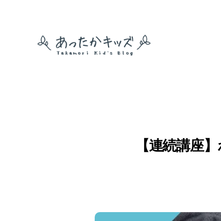
あ
っ
た
か
キ
ッ
ズ
【連続講座】