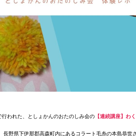
ポ
～
へ
の
3回で行われた、としょかんのおたのしみ会の
【連続講座】わく
、長野県下伊那郡高森町内にあるコラート毛糸の本島恭世