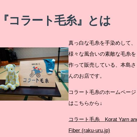
『コラート毛糸』とは
真っ白な毛糸を手染めして、
様々な風合いの素敵な毛糸を
作って販売している、本島さ
んのお店です。
コラート毛糸のホームページ
はこちらから↓
コラート毛糸 Korat Yarn an
Fiber (raku-uru.jp)