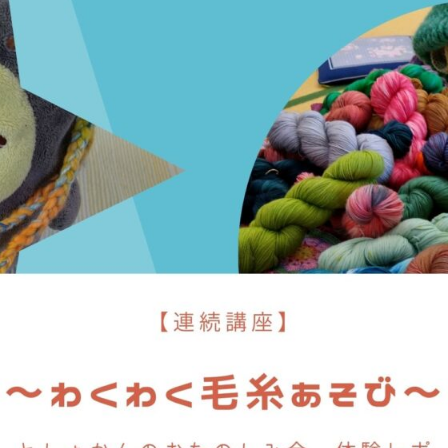
わ
く
わ
く
毛
糸
あ
そ
び
～
と
し
ょ
か
ん
の
お
た
の
し
み
会
レ