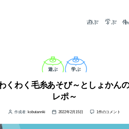
遊ぶ
学ぶ
働
カ
テ
ゴ
遊ぶ
学ぶ
リ
ー
わくわく毛糸あそび～としょかん
レポ～
【連
作成者:
kobutannki
2022年2月15日
1件のコメント
投
投
続
稿
稿
講
者
日
座】