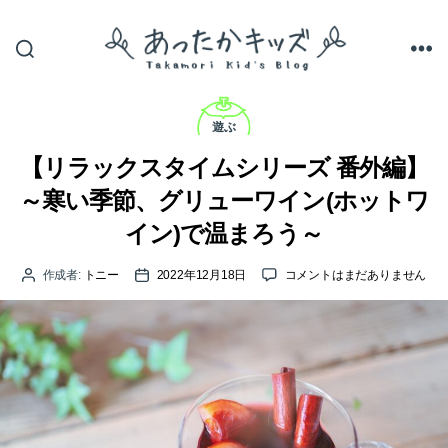
あ
っ
カ
た
テ
遊ぶ
か
ゴ
キ
リ
【リラックスタイムシリーズ 番外編】
ッ
ー
ズ
～寒い季節、グリューワイン(ホットワ
イン)で温まろう～
【リ
作成者:
トニー
2022年12月18日
コメントはまだありません
投
投
ラ
稿
稿
ッ
者
日
ク
ス
タ
イ
ム
シ
リ