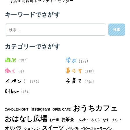
お話in高森町ボランティアセンター
キーワードでさがす
検
索
対
象:
カテゴリーでさがす
遊ぶ
学ぶ
(371)
(193)
働く
暮らす
(9)
(233)
イベント
子育て
(120)
(156)
Other
(156)
おうちカフェ
Instagram
CANDLE NIGHT
OPEN CAFE
おはなし広場
お茶会
お土産
ごみ捨て
さくら
なす
りんご
スイーツ
オリパラ
シュトレン
パサパサ
ベビースターラーメン