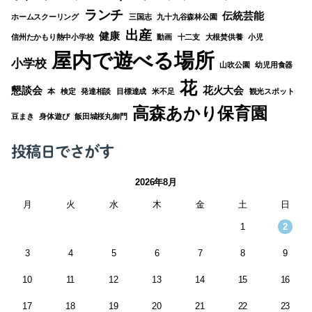
ランチ
伝統芸能
ホームスクーリング
三国志
九十九谷森林公園
出産
健康
信州たかもり熱中小学校
動画
十二支
大根焚供養
小児
屋内で遊べる場所
小学校
山吹公園
幼児用食器
花
懇談会
花火大会
本
検定
発達相談
目標達成
米不足
観光スポット
高森あかり保育園
豆まき
身体遊び
飯田城桜丸御門
投稿日でさがす
2026年8月
月
火
水
木
金
土
日
1
2
3
4
5
6
7
8
9
10
11
12
13
14
15
16
17
18
19
20
21
22
23