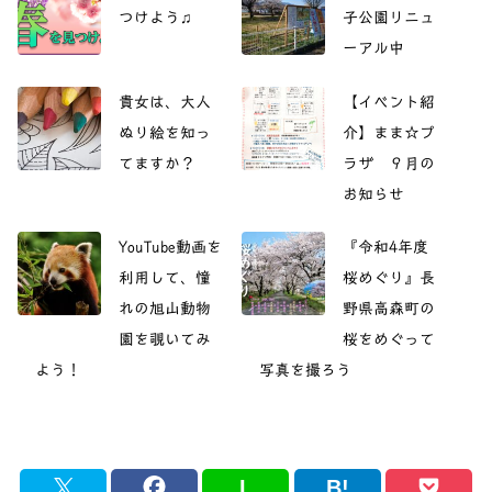
つけよう♫
子公園リニュ
ーアル中
貴女は、大人
【イベント紹
ぬり絵を知っ
介】まま☆プ
てますか？
ラザ ９月の
お知らせ
YouTube動画を
『令和4年度
利用して、憧
桜めぐり』長
れの旭山動物
野県高森町の
園を覗いてみ
桜をめぐって
よう！
写真を撮ろう
L
B!