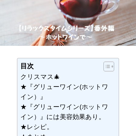
ー
ズ
番
外
編】
～
寒
い
季
節、
グ
リ
目次
ュ
ー
クリスマス🎄
ワ
イ
★『グリューワイン(ホットワ
ン
(ホ
イン）』
ッ
★『グリューワイン(ホットワ
ト
ワ
イン）』には美容効果あり。
イ
ン)
★レシピ。
で
温