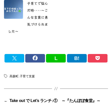
子育てで悩ん
だ時‥‥〜こ
んな言葉に勇
気づけられま
した〜
L
B!
高森町
,
子育て支援
タ
グ
Take out で Let’s ランチ♪① ～『たんぽぽ食堂』～
←