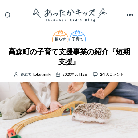
あ
っ
カ
た
テ
暮らす
子育て
か
ゴ
キ
リ
高森町の子育て支援事業の紹介『短期
ッ
ー
ズ
支援』
高
作成者:
kobutannki
2020年9月12日
2件のコメント
投
投
森
稿
稿
町
者
日
の
子
育
て
支
援
事
業
の