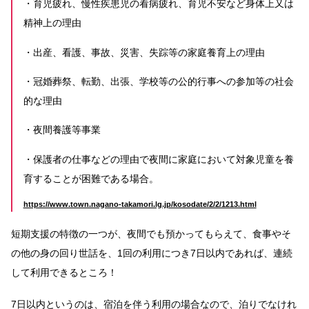
・育児疲れ、慢性疾患児の看病疲れ、育児不安など身体上又は
精神上の理由
・出産、看護、事故、災害、失踪等の家庭養育上の理由
・冠婚葬祭、転勤、出張、学校等の公的行事への参加等の社会
的な理由
・夜間養護等事業
・保護者の仕事などの理由で夜間に家庭において対象児童を養
育することが困難である場合。
https://www.town.nagano-takamori.lg.jp/kosodate/2/2/1213.html
短期支援の特徴の一つが、夜間でも預かってもらえて、食事やそ
の他の身の回り世話を、1回の利用につき7日以内であれば、連続
して利用できるところ！
7日以内というのは、宿泊を伴う利用の場合なので、泊りでなけれ