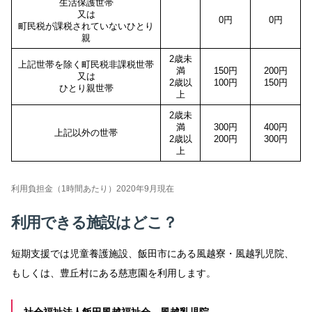
生活保護世帯
又は
0円
0円
町民税が課税されていないひとり
親
2歳未
上記世帯を除く町民税非課税世帯
満
150円
200円
又は
2歳以
100円
150円
ひとり親世帯
上
2歳未
満
300円
400円
上記以外の世帯
2歳以
200円
300円
上
利用負担金（1時間あたり）2020年9月現在
利用できる施設はどこ？
短期支援では児童養護施設、飯田市にある風越寮・風越乳児院、
もしくは、豊丘村にある慈恵園を利用します。
社会福祉法人飯田風越福祉会 風越乳児院