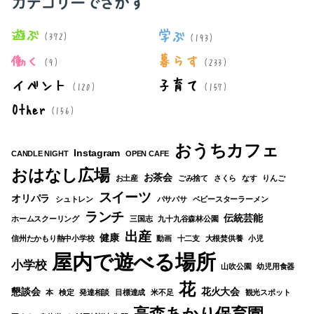
カテゴリーでさがす
遊ぶ
学ぶ
(372)
(193)
働く
暮らす
(9)
(233)
イベント
子育て
(120)
(157)
Other
(156)
おうちカフェ
Instagram
CANDLE NIGHT
OPEN CAFE
おはなし広場
お茶会
お土産
ごみ捨て
さくら
なす
りんご
スイーツ
オリパラ
シュトレン
パサパサ
ベビースターラーメン
ランチ
伝統芸能
ホームスクーリング
三国志
九十九谷森林公園
出産
健康
信州たかもり熱中小学校
動画
十二支
大根焚供養
小児
屋内で遊べる場所
小学校
山吹公園
幼児用食器
花
懇談会
花火大会
本
検定
発達相談
目標達成
米不足
観光スポット
高森あかり保育園