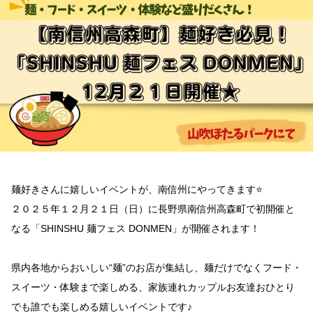
森
町】
麺
好
き
必
見！
初
開
催
「SHINSHU
麺
フ
ェ
ス
麺好きさんに嬉しいイベントが、南信州にやってきます⭐
DONMEN」
２０２５年１２月２１日（日）に長野県南信州高森町で初開催と
が
１
なる「SHINSHU 麺フェス DONMEN」が開催されます！
２
月
２
県内各地からおいしい“麺”のお店が集結し、麺だけでなくフード・
１
日
スイーツ・体験まで楽しめる、家族連れカップルお友達おひとり
開
でも誰でも楽しめる嬉しいイベントです♪
催