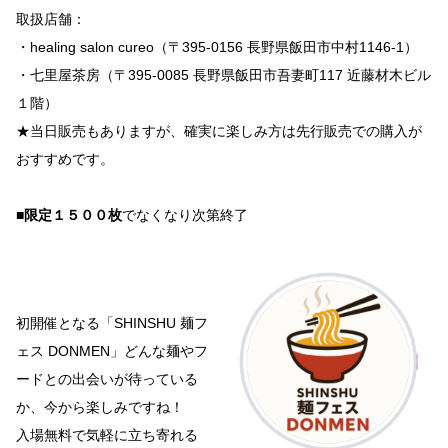
取扱店舗：
・healing salon cureo（〒395-0156 長野県飯田市中村1146-1）
・七里屋茶房（〒395-0085 長野県飯田市吾妻町117 近藤材木ビル
１階）
★当日販売もありますが、確実に楽しみ方は先行販売での購入が
おすすめです。
■
限定１５００枚
でなくなり次第終了
初開催となる「SHINSHU 麺フ
ェス DONMEN」どんな麺やフ
ードとの出会いが待っている
か、今から楽しみですね！
入場無料で気軽に立ち寄れる