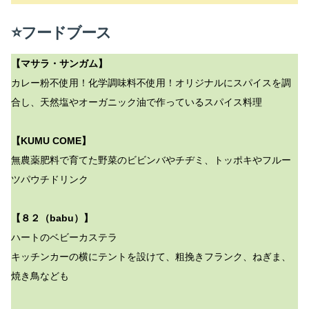
⭐フードブース
【マサラ・サンガム】
カレー粉不使用！化学調味料不使用！オリジナルにスパイスを調
合し、天然塩やオーガニック油で作っているスパイス料理
【KUMU COME】
無農薬肥料で育てた野菜のビビンバやチヂミ、トッポキやフルー
ツパウチドリンク
【８２（babu）】
ハートのベビーカステラ
キッチンカーの横にテントを設けて、粗挽きフランク、ねぎま、
焼き鳥なども