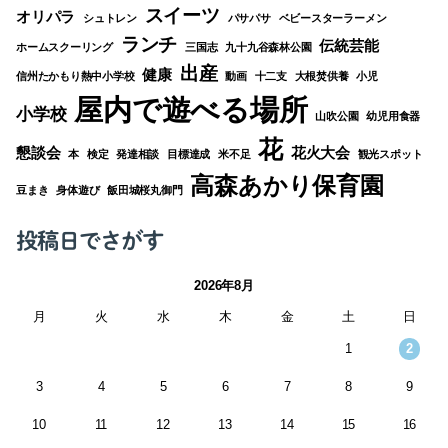
スイーツ
オリパラ
シュトレン
パサパサ
ベビースターラーメン
ランチ
伝統芸能
ホームスクーリング
三国志
九十九谷森林公園
出産
健康
信州たかもり熱中小学校
動画
十二支
大根焚供養
小児
屋内で遊べる場所
小学校
山吹公園
幼児用食器
花
懇談会
花火大会
本
検定
発達相談
目標達成
米不足
観光スポット
高森あかり保育園
豆まき
身体遊び
飯田城桜丸御門
投稿日でさがす
2026年8月
月
火
水
木
金
土
日
1
2
3
4
5
6
7
8
9
10
11
12
13
14
15
16