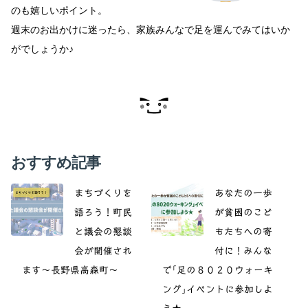
のも嬉しいポイント。
週末のお出かけに迷ったら、家族みんなで足を運んでみてはいか
がでしょうか♪
おすすめ記事
まちづくりを
あなたの一歩
語ろう！町民
が貧困のこど
と議会の懇談
もたちへの寄
会が開催され
付に！みんな
ます～長野県高森町～
で｢足の８０２０ウォーキ
ング｣イベントに参加しよ