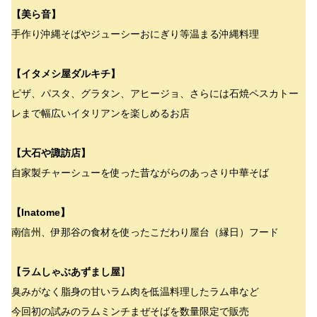
【美ら音】
手作り沖縄そばやジューシーおにぎり等温まる沖縄料理
【イタメシ屋ダルキチ】
ピザ、パスタ、グラタン、アヒージョ、さらには石焼ペスカトー
レまで幅広いイタリアンを楽しめるお店
【大石や諏訪店】
自家製チャーシューを使った昔ながらのあっさり中華そば
【Inatome】
南信州、伊那谷の食材を使ったこだわり屋台（縁日）フード
【ラムしゃぶあずまし屋
】
臭みがなく脂身の甘いラム肉を低温料理したラム串など
今回初の試みのラムミンチまぜそばを数量限定で販売