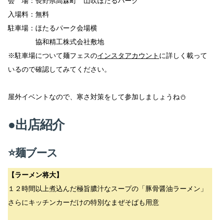
会 場：長野県高森町 山吹ほたるパーク
入場料：無料
駐車場：ほたるパーク会場横
協和精工株式会社敷地
※駐車場について麺フェスの
インスタアカウント
に詳しく載って
いるので確認してみてください。
屋外イベントなので、寒さ対策をして参加しましょうね⛄
●出店紹介
⭐麺ブース
【ラーメン将大】
１２時間以上煮込んだ極旨膿汁なスープの「豚骨醤油ラーメン」
さらにキッチンカーだけの特別なまぜそばも用意