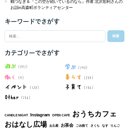
鶴つなぎ＆『この空が続いているのなら』作者:北沢彰利さんの
お話in高森町ボランティアセンター
キーワードでさがす
検
索
対
象:
カテゴリーでさがす
遊ぶ
学ぶ
(371)
(193)
働く
暮らす
(9)
(233)
イベント
子育て
(120)
(156)
Other
(156)
おうちカフェ
Instagram
CANDLE NIGHT
OPEN CAFE
おはなし広場
お茶会
お土産
ごみ捨て
さくら
なす
りんご