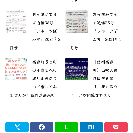
う★
あったかてら
あったかてら
す通信36号
す通信35号
「フルーツぽ
「フルーツぽ
んち」2021年2
んち」2021年1
月号
月号
高森町長と町
【信州高森
の子育てへの
町】山吹天伯
取り組みにつ
峡ほたる祭
いて話してみ
り・ほたるウ
ませんか？長野県高森町
ィークが開催されます
L
B!