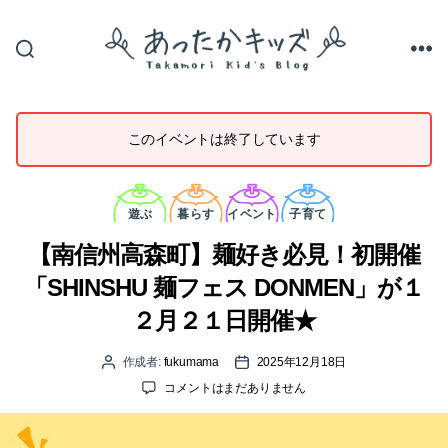
あ
っ
た
か
このイベントは終了しています
キ
ッ
ズ
カ
テ
遊ぶ
暮らす
イベント
子育て
ゴ
リ
【南信州高森町】麺好き必見！初開催
ー
「SHINSHU 麺フェス DONMEN」が１
２月２１日開催★
作成者:
fukumama
2025年12月18日
投
投
稿
稿
【南
コメントはまだありません
者
日
信
州
高