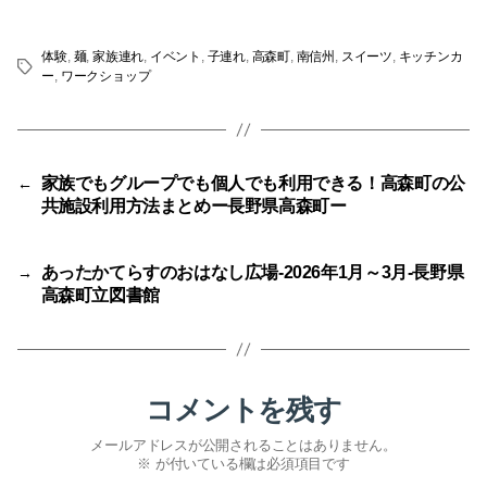
体験
,
麺
,
家族連れ
,
イベント
,
子連れ
,
高森町
,
南信州
,
スイーツ
,
キッチンカ
タ
ー
,
ワークショップ
グ
家族でもグループでも個人でも利用できる！高森町の公
←
共施設利用方法まとめー長野県高森町ー
あったかてらすのおはなし広場-2026年1月～3月-長野県
→
高森町立図書館
コメントを残す
メールアドレスが公開されることはありません。
※
が付いている欄は必須項目です