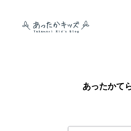
あ
っ
た
か
キ
ッ
ズ
あったかてら