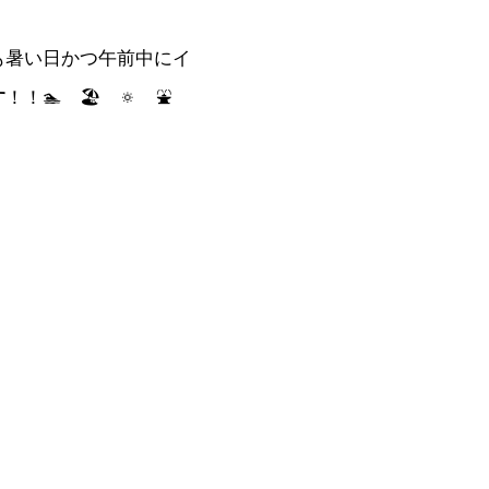
も暑い日かつ午前中にイ
す
！！🏊 🏖️ 🔅 ⛲