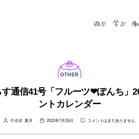
遊ぶ
学ぶ
働
カ
テ
ゴ
OTHER
リ
ー
す通信41号「フルーツ❤ぽんち」20
ントカレンダー
あ
作成者:
葉月
2021年7月15日
コメントはまだありません
投
投
っ
稿
稿
た
者
日
か