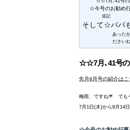
☆☆7月､41号
☆今号のお勧め
追記
そして☆パパ
あった
ださい
☆☆7月､41号
先月6月号の紹介はこ
梅雨、ですね☔ でも
7月1日(木)から8月1
☆今号のお勧め行事