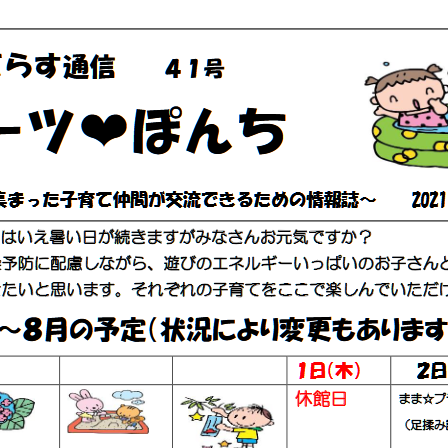
て
ら
す
通
信
41
号
「フ
ル
ー
ツ
❤
ぽ
ん
ち」
2021
年
7
月
イ
ベ
ン
ト