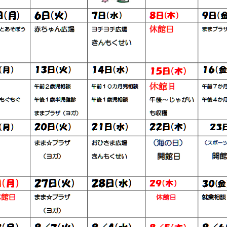
カ
レ
ン
ダ
ー
へ
の