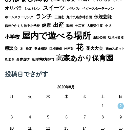
スイーツ
オリパラ
シュトレン
パサパサ
ベビースターラーメン
ランチ
伝統芸能
ホームスクーリング
三国志
九十九谷森林公園
出産
健康
信州たかもり熱中小学校
動画
十二支
大根焚供養
小児
屋内で遊べる場所
小学校
山吹公園
幼児用食器
花
懇談会
花火大会
本
検定
発達相談
目標達成
米不足
観光スポット
高森あかり保育園
豆まき
身体遊び
飯田城桜丸御門
投稿日でさがす
2026年8月
月
火
水
木
金
土
日
1
2
3
4
5
6
7
8
9
10
11
12
13
14
15
16