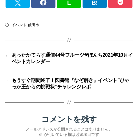
L
B!
イベント
,
飯田市
タ
グ
あったかてらす通信44号フルーツ❤ぽんち2021年10月イ
←
ベントカレンダー
もうすぐ期間終了！図書館『なぞ解き』イベント”ひゃ
→
っか王からの挑戦状”チャレンジレポ
コメントを残す
メールアドレスが公開されることはありません。
※
が付いている欄は必須項目です