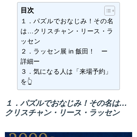
画
鑑
目次
賞
の
１．パズルでおなじみ！その名
ス
ス
は…クリスチャン・リース・ラ
メ
ッセン
へ
の
２．ラッセン展 in 飯田！ ー
詳細ー
３．気になる人は「来場予約」
を👆
１．パズルでおなじみ！その名は…
クリスチャン・リース・ラッセン