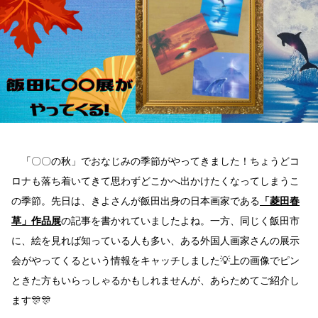
🍁
飯
田
に
マ
リ
ン
ア
ー
ト
が
や
っ
「〇〇の秋」でおなじみの季節がやってきました！ちょうどコ
て
ロナも落ち着いてきて思わずどこかへ出かけたくなってしまうこ
く
る！
の季節。先日は、きよさんが飯田出身の日本画家である
「菱田春
－
目
草」作品展
の記事を書かれていましたよね。一方、同じく飯田市
に
に、絵を見れば知っている人も多い、ある外国人画家さんの展示
も
鮮
会がやってくるという情報をキャッチしました💡上の画像でピン
や
ときた方もいらっしゃるかもしれませんが、あらためてご紹介し
か
な
ます🎊🎊
絵