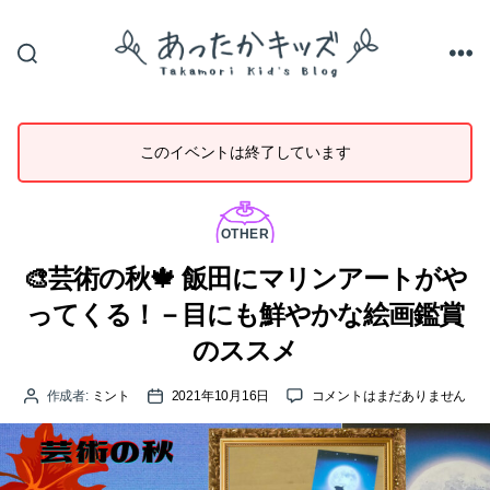
あ
っ
た
か
このイベントは終了しています
キ
ッ
ズ
カ
テ
OTHER
ゴ
リ
🎨芸術の秋🍁 飯田にマリンアートがや
ー
ってくる！－目にも鮮やかな絵画鑑賞
のススメ
🎨
作成者:
ミント
2021年10月16日
コメントはまだありません
投
投
芸
稿
稿
術
者
日
の
秋