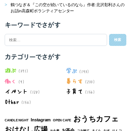
鶴つなぎ＆『この空が続いているのなら』作者:北沢彰利さんの
お話in高森町ボランティアセンター
キーワードでさがす
検
索
対
象:
カテゴリーでさがす
遊ぶ
学ぶ
(371)
(193)
働く
暮らす
(9)
(233)
イベント
子育て
(120)
(156)
Other
(156)
おうちカフェ
Instagram
CANDLE NIGHT
OPEN CAFE
おはなし広場
お茶会
お土産
ごみ捨て
さくら
なす
りんご