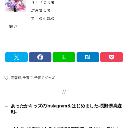
う！「つくも
がみ貸しま
す」の小説の
魅力
L
B!
高森町
,
子育て
,
子育てグッズ
タ
グ
あったかキッズのInstagramをはじめました‐長野県高森
←
町‐