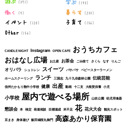
遊ぶ
学ぶ
(371)
(193)
働く
暮らす
(9)
(233)
イベント
子育て
(120)
(156)
Other
(156)
おうちカフェ
Instagram
CANDLE NIGHT
OPEN CAFE
おはなし広場
お茶会
お土産
ごみ捨て
さくら
なす
りんご
スイーツ
オリパラ
シュトレン
パサパサ
ベビースターラーメン
ランチ
伝統芸能
ホームスクーリング
三国志
九十九谷森林公園
出産
健康
信州たかもり熱中小学校
動画
十二支
大根焚供養
小児
屋内で遊べる場所
小学校
山吹公園
幼児用食器
花
懇談会
花火大会
本
検定
発達相談
目標達成
米不足
観光スポット
高森あかり保育園
豆まき
身体遊び
飯田城桜丸御門