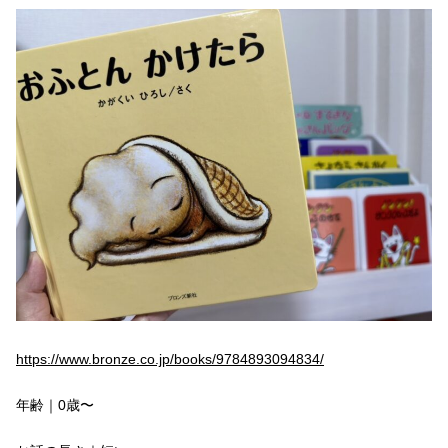
https://www.bronze.co.jp/books/9784893094834/
年齢｜0歳〜