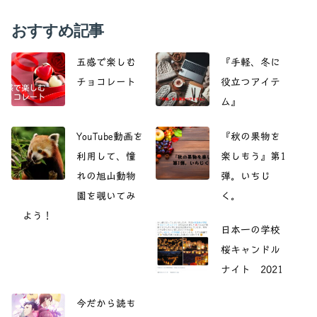
おすすめ記事
五感で楽しむ
『手軽、冬に
チョコレート
役立つアイテ
ム』
YouTube動画を
『秋の果物を
利用して、憧
楽しもう』第1
れの旭山動物
弾。いちじ
園を覗いてみ
く。
よう！
日本一の学校
桜キャンドル
ナイト 2021
今だから読も