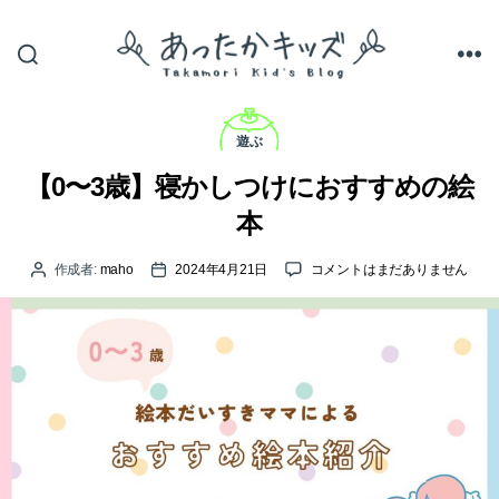
あ
っ
カ
た
テ
遊ぶ
か
ゴ
キ
リ
【0〜3歳】寝かしつけにおすすめの絵
ッ
ー
ズ
本
【0〜
作成者:
maho
2024年4月21日
コメントはまだありません
投
投
3
稿
稿
歳】
者
日
寝
か
し
つ
け
に
お
す
す