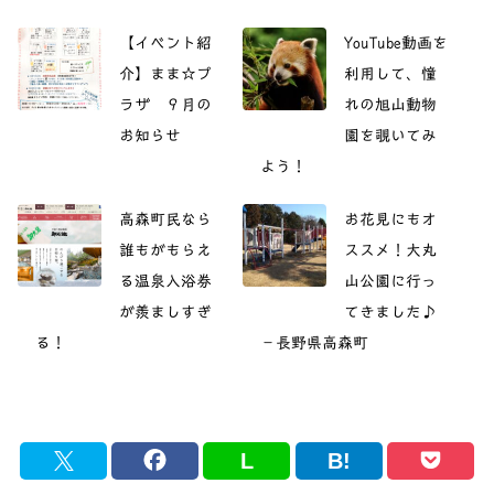
【イベント紹
YouTube動画を
介】まま☆プ
利用して、憧
ラザ ９月の
れの旭山動物
お知らせ
園を覗いてみ
よう！
高森町民なら
お花見にもオ
誰もがもらえ
ススメ！大丸
る温泉入浴券
山公園に行っ
が羨ましすぎ
てきました♪
る！
－長野県高森町
L
B!