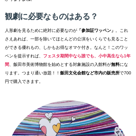
観劇に必要なものはある？
人形劇を見るために絶対に必要なのが
「参加証ワッペン」
。これ
さえあれば、一部を除いてほとんどの公演をいくらでも見ること
ができる優れもの、しかもお得なオマケ付き。なんと！このワッ
ペンを提示すれば、
フェスタ期間中なら誰でも、小中高生なら1年
間
、飯田市美術博物館を始めとする対象施設の入館料が
無料
にな
ります。つまり通い放題！！
飯田文化会館など市内の販売所
で700
円で購入できます。