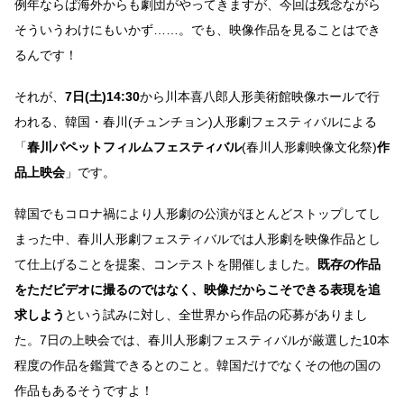
例年ならば海外からも劇団がやってきますが、今回は残念ながら
そういうわけにもいかず……。でも、映像作品を見ることはでき
るんです！
それが、
7日(土)14:30
から川本喜八郎人形美術館映像ホールで行
われる、韓国・春川(チュンチョン)人形劇フェスティバルによる
「
春川パペットフィルムフェスティバル
(春川人形劇映像文化祭)
作
品上映会
」です。
韓国でもコロナ禍により人形劇の公演がほとんどストップしてし
まった中、春川人形劇フェスティバルでは人形劇を映像作品とし
て仕上げることを提案、コンテストを開催しました。
既存の作品
をただビデオに撮るのではなく、映像だからこそできる表現を追
求しよう
という試みに対し、全世界から作品の応募がありまし
た。7日の上映会では、春川人形劇フェスティバルが厳選した10本
程度の作品を鑑賞できるとのこと。韓国だけでなくその他の国の
作品もあるそうですよ！