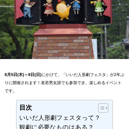
楽
し
め
る！
い
い
だ
人
形
劇
フ
ェ
ス
タ
8月5日(木)～8日(日)
にかけて、「いいだ人形劇フェスタ」が2年ぶ
2021、
は
りに開催されます！老若男女誰でも参加でき、楽しめるイベント
じ
ま
です。
り
ま
す
目次
へ
の
いいだ人形劇フェスタって？
観劇に必要なものはある？