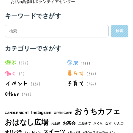
お話in高森町ボランティアセンター
キーワードでさがす
検
索
対
象:
カテゴリーでさがす
遊ぶ
学ぶ
(371)
(193)
働く
暮らす
(9)
(233)
イベント
子育て
(120)
(156)
Other
(156)
おうちカフェ
Instagram
CANDLE NIGHT
OPEN CAFE
おはなし広場
お茶会
お土産
ごみ捨て
さくら
なす
りんご
スイーツ
オリパラ
シュトレン
パサパサ
ベビースターラーメン