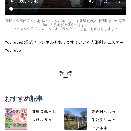
飯田市公民館近くにあるハミングパルでは、午前8時から午後7時までの毎正
時に人形劇が上演されます。
フェスタの公式マスコットキャラクター「ぽぉ」も登場しますよ！
YouTubeの公式チャンネルもあります！
いいだ人形劇フェスタ –
YouTube
おすすめ記事
身近な春を見
豊丘村なしっ
つけよう♫
子公園リニュ
ーアル中