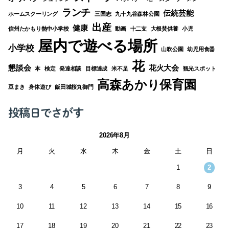
ランチ
伝統芸能
ホームスクーリング
三国志
九十九谷森林公園
出産
健康
信州たかもり熱中小学校
動画
十二支
大根焚供養
小児
屋内で遊べる場所
小学校
山吹公園
幼児用食器
花
懇談会
花火大会
本
検定
発達相談
目標達成
米不足
観光スポット
高森あかり保育園
豆まき
身体遊び
飯田城桜丸御門
投稿日でさがす
2026年8月
月
火
水
木
金
土
日
1
2
3
4
5
6
7
8
9
10
11
12
13
14
15
16
17
18
19
20
21
22
23