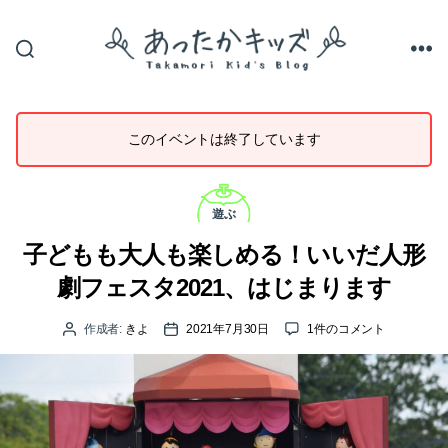
あ
っ
た
か
このイベントは終了しています
キ
ッ
ズ
カ
テ
遊ぶ
ゴ
リ
子どもも大人も楽しめる！いいだ人形
ー
劇フェスタ2021、はじまります
子
作成者:
きよ
2021年7月30日
1件のコメント
投
投
ど
稿
稿
も
者
日
も
大
人
も